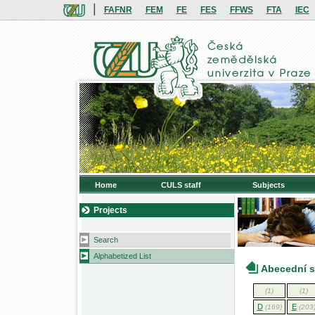
|
FAFNR
FEM
FE
FES
FFWS
FTA
IEC
Home
CULS staff
Subjects
Projects
Search
Alphabetized List
Abecední 
(1)
(1)
D
E
(169)
(203