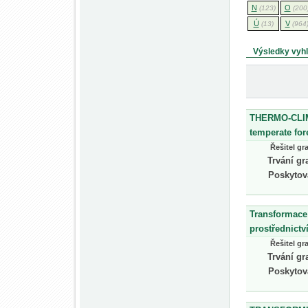
N
O
(123)
(200
Ú
V
(13)
(964
Výsledky vyh
THERMO-CLIM: 
temperate for
Řešitel gr
Trvání gr
Poskytov
Transformace
prostřednict
Řešitel gr
Trvání gr
Poskytov