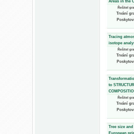
Areas in the 
Řešitel gr
Trvání gr
Poskytov
Tracing atmos
isotope analy
Řešitel gr
Trvání gr
Poskytov
Transformati
to STRUCTU
COMPOSITIO
Řešitel gr
Trvání gr
Poskytov
Tree size and
European pri