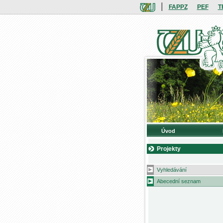
|
FAPPZ
PEF
T
Úvod
Projekty
Vyhledávání
Abecední seznam