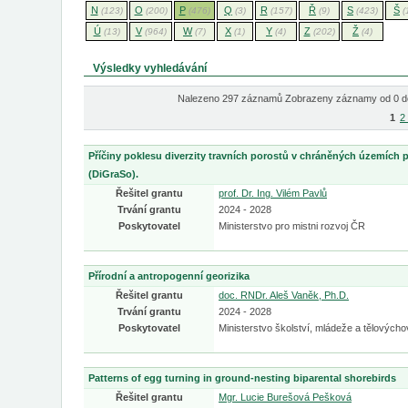
N
O
P
Q
R
Ř
S
Š
(123)
(200)
(476)
(3)
(157)
(9)
(423)
(
Ú
V
W
X
Y
Z
Ž
(13)
(964)
(7)
(1)
(4)
(202)
(4)
Výsledky vyhledávání
Nalezeno 297 záznamů Zobrazeny záznamy od 0 d
1
2
Příčiny poklesu diverzity travních porostů v chráněných územích p
(DiGraSo).
Řešitel grantu
prof. Dr. Ing. Vilém Pavlů
Trvání grantu
2024 - 2028
Poskytovatel
Ministerstvo pro mistni rozvoj ČR
Přírodní a antropogenní georizika
Řešitel grantu
doc. RNDr. Aleš Vaněk, Ph.D.
Trvání grantu
2024 - 2028
Poskytovatel
Ministerstvo školství, mládeže a tělových
Patterns of egg turning in ground-nesting biparental shorebirds
Řešitel grantu
Mgr. Lucie Burešová Pešková