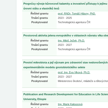
Prognózy vývoje kůrovcové kalamity a inovativní přístupy k její
úrovni státu a vlastníků lesů
Řešitel grantu
prof. RNDr. Tomáš Hlásny, PhD.
Trvání grantu
2023 - 2025
Poskytovatel
Technologická agentura ČR
Prostorová aktivita jelena evropského v oblastech návratu vlka o
Řešitel grantu
Ing. Miloš Ježek, Ph.D.
Trvání grantu
2023 - 2027
Poskytovatel
Technologická agentura ČR
Prvotní mikrobiota a její význam pro zdravotní stav nedonošených 
experimentálním modelu gnotobiotického selete
Řešitel grantu
prof. Ing. Eva Vlková, Ph.D.
Trvání grantu
2023 - 2027
Poskytovatel
Ministerstvo školství, mládeže a tělových
Publication and Research Development for Education in Life Scie
University, Etiopie
Řešitel grantu
Ing. Marie Kalousová