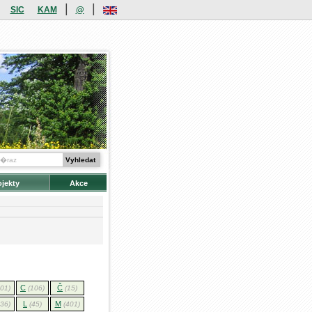
|
|
SIC
KAM
@
ojekty
Akce
C
Č
101)
(106)
(15)
L
M
136)
(45)
(401)