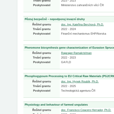
Trvání grantu
2023 - 2023
Poskytovatel
Ministerstvo zahraničních věcí ČR
Pěstuj bezpečně – nepodporuj invazní druhy
Řešitel grantu
doc. Ing. Kateřina Berchová, Ph.D.
Trvání grantu
2022 - 2024
Poskytovatel
Finanční mechanismus EHP/Norska
Pheromone biosynthesis gene characterization of Eurasion Spruce
Řešitel grantu
Rajarajan Ramakrishnan
Trvání grantu
2022 - 2023
Poskytovatel
GA FLD
Phosphogypsum Processing to EU Critical Raw Materials (PG2CR
Řešitel grantu
doc. Ing. Hynek Roubík, Ph.D.
Trvání grantu
2022 - 2025
Poskytovatel
Technologická agentura ČR
Physiology and behaviour of farmed ungulates
Řešitel grantu
doc. Francisco Ceacero Herrador, Ph.D.