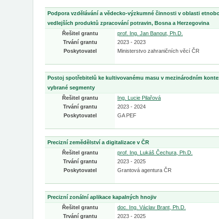
Podpora vzdělávání a vědecko-výzkumné činnosti v oblasti etnobot
vedlejších produktů zpracování potravin, Bosna a Herzegovina
Řešitel grantu
prof. Ing. Jan Banout, Ph.D.
Trvání grantu
2023 - 2023
Poskytovatel
Ministerstvo zahraničních věcí ČR
Postoj spotřebitelů ke kultivovanému masu v mezinárodním kont
vybrané segmenty
Řešitel grantu
Ing. Lucie Pilařová
Trvání grantu
2023 - 2024
Poskytovatel
GA PEF
Precizní zemědělství a digitalizace v ČR
Řešitel grantu
prof. Ing. Lukáš Čechura, Ph.D.
Trvání grantu
2023 - 2025
Poskytovatel
Grantová agentura ČR
Precizní zonální aplikace kapalných hnojiv
Řešitel grantu
doc. Ing. Václav Brant, Ph.D.
Trvání grantu
2023 - 2025