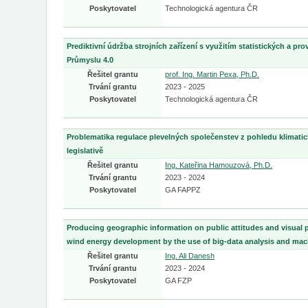
Poskytovatel
Technologická agentura ČR
Prediktivní údržba strojních zařízení s využitím statistických a pr
Průmyslu 4.0
Řešitel grantu
prof. Ing. Martin Pexa, Ph.D.
Trvání grantu
2023 - 2025
Poskytovatel
Technologická agentura ČR
Problematika regulace plevelných společenstev z pohledu klimati
legislativě
Řešitel grantu
Ing. Kateřina Hamouzová, Ph.D.
Trvání grantu
2023 - 2024
Poskytovatel
GA FAPPZ
Producing geographic information on public attitudes and visual 
wind energy development by the use of big-data analysis and mac
Řešitel grantu
Ing. Ali Danesh
Trvání grantu
2023 - 2024
Poskytovatel
GA FZP