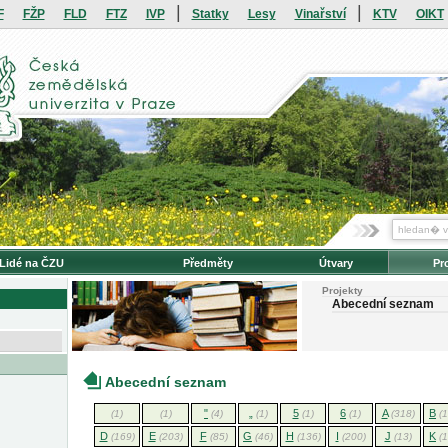
|
|
F
FŽP
FLD
FTZ
IVP
Statky
Lesy
Vinařství
KTV
OIKT
Lidé na ČZU
Předměty
Útvary
Pr
Projekty
Abecední seznam
Abecední seznam
"
„
5
6
A
B
(1)
(1)
(4)
(1)
(1)
(1)
(318)
(
D
E
F
G
H
I
J
K
(169)
(203)
(85)
(46)
(136)
(200)
(13)
(