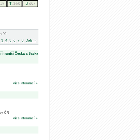
T
U
13)
(166)
(51)
o 20
3
4
5
6
7
8
Další »
říhraničí Česka a Saska
více informací »
ovy ČR
více informací »