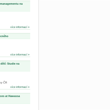
mu managementu na
více informací »
becného
více informací »
dětí: Studie na
ovy ČR
více informací »
nces at Hawassa