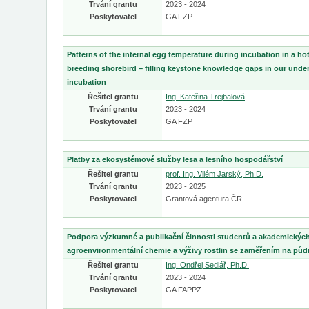
Trvání grantu
2023 - 2024
Poskytovatel
GA FZP
Patterns of the internal egg temperature during incubation in a hot
breeding shorebird – filling keystone knowledge gaps in our under
incubation
Řešitel grantu
Ing. Kateřina Trejbalová
Trvání grantu
2023 - 2024
Poskytovatel
GA FZP
Platby za ekosystémové služby lesa a lesního hospodářství
Řešitel grantu
prof. Ing. Vilém Jarský, Ph.D.
Trvání grantu
2023 - 2025
Poskytovatel
Grantová agentura ČR
Podpora výzkumné a publikační činnosti studentů a akademických
agroenvironmentální chemie a výživy rostlin se zaměřením na půd
Řešitel grantu
Ing. Ondřej Sedlář, Ph.D.
Trvání grantu
2023 - 2024
Poskytovatel
GA FAPPZ