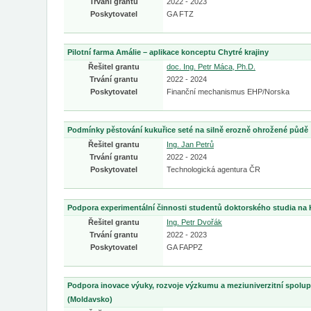
Trvání grantu
2022 - 2023
Poskytovatel
GA FTZ
Pilotní farma Amálie – aplikace konceptu Chytré krajiny
Řešitel grantu
doc. Ing. Petr Máca, Ph.D.
Trvání grantu
2022 - 2024
Poskytovatel
Finanční mechanismus EHP/Norska
Podmínky pěstování kukuřice seté na silně erozně ohrožené půdě
Řešitel grantu
Ing. Jan Petrů
Trvání grantu
2022 - 2024
Poskytovatel
Technologická agentura ČR
Podpora experimentální činnosti studentů doktorského studia na
Řešitel grantu
Ing. Petr Dvořák
Trvání grantu
2022 - 2023
Poskytovatel
GA FAPPZ
Podpora inovace výuky, rozvoje výzkumu a meziuniverzitní spol
(Moldavsko)