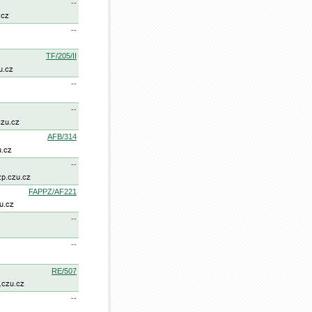
--
--
TF/205/II
--
--
AFB/314
--
FAPPZ/AF221
--
--
RE/507
--