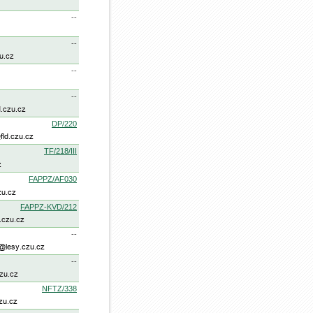
--
--
--
--
DP/220
TF/218/III
FAPPZ/AF030
FAPPZ-KVD/212
--
--
NFTZ/338