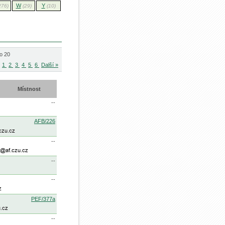
W
Y
276)
(29)
(10)
o 20
1
2
3
4
5
6
Další »
Místnost
--
AFB/226
--
--
--
PEF/377a
--