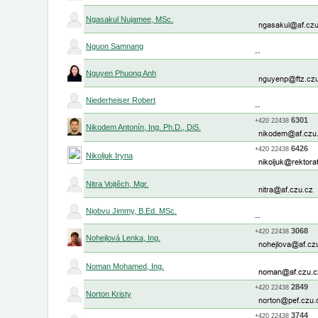
Ngasakul Nujamee, MSc.
Nguon Samnang
--
Nguyen Phuong Anh
Niederheiser Robert
--
6301
+420
22438
Nikodem Antonín, Ing. Ph.D., DiS.
6426
+420
22438
Nikoljuk Iryna
Nitra Vojtěch, Mgr.
Njobvu Jimmy, B.Ed. MSc.
--
3068
+420
22438
Nohejlová Lenka, Ing.
Noman Mohamed, Ing.
2849
+420
22438
Norton Kristy
3744
+420
22438