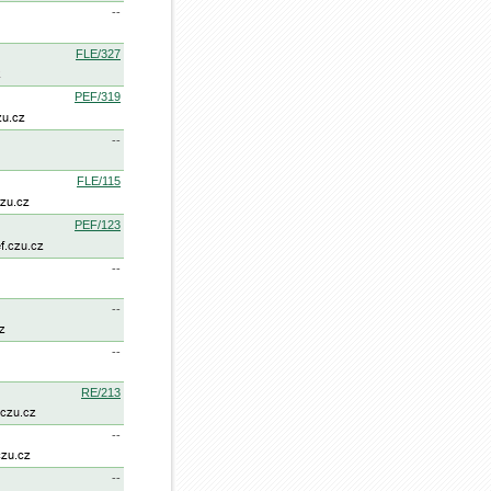
--
FLE/327
PEF/319
--
FLE/115
PEF/123
--
--
--
RE/213
--
--