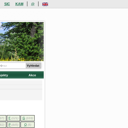
|
|
SIC
KAM
@
ojekty
Akce
F
G
37)
(121)
(103)
P
Q
(62)
(445)
(5)