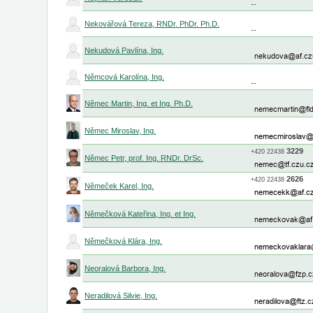
--
Nekovářová Tereza, RNDr. PhDr. Ph.D.
--
Nekudová Pavlína, Ing.
Němcová Karolína, Ing.
--
Němec Martin, Ing. et Ing. Ph.D.
Němec Miroslav, Ing.
3229
+420
22438
Němec Petr, prof. Ing. RNDr. DrSc.
2626
+420
22438
Němeček Karel, Ing.
Němečková Kateřina, Ing. et Ing.
Němečková Klára, Ing.
Neoralová Barbora, Ing.
Neradilová Silvie, Ing.