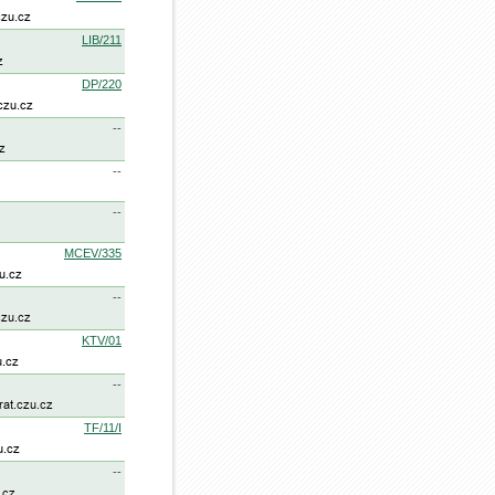
LIB/211
DP/220
--
--
--
MCEV/335
--
KTV/01
--
TF/11/I
--