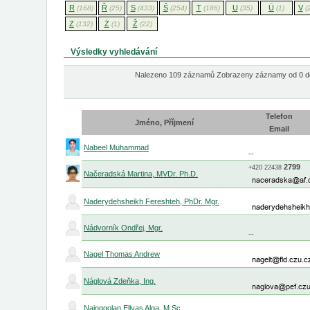
R
Ř
S
Š
T
U
Ü
V
(168)
(25)
(433)
(254)
(186)
(35)
(1)
(
Z
Ż
Ž
(132)
(1)
(22)
Výsledky vyhledávání
Nalezeno 109 záznamů Zobrazeny záznamy od 0 d
Telefon
Jméno, Příjmení
Email
Nabeel Muhammad
--
2799
+420
22438
Načeradská Martina, MVDr. Ph.D.
Naderydehsheikh Fereshteh, PhDr. Mgr.
Nádvorník Ondřej, Mgr.
--
Nagel Thomas Andrew
Náglová Zdeňka, Ing.
Nainggolan Ellyas Alga, M.Sc.