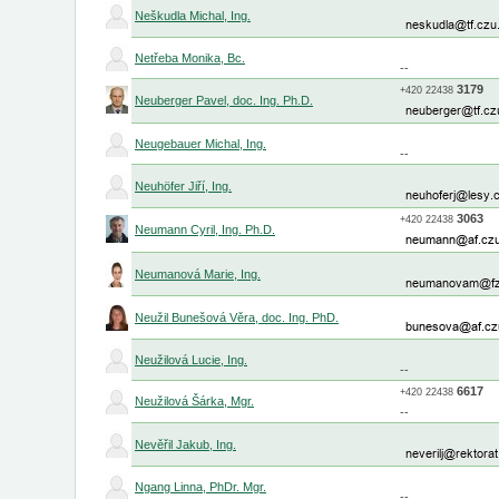
Neškudla Michal, Ing.
Netřeba Monika, Bc.
--
3179
+420
22438
Neuberger Pavel, doc. Ing. Ph.D.
Neugebauer Michal, Ing.
--
Neuhöfer Jiří, Ing.
3063
+420
22438
Neumann Cyril, Ing. Ph.D.
Neumanová Marie, Ing.
Neužil Bunešová Věra, doc. Ing. PhD.
Neužilová Lucie, Ing.
--
6617
+420
22438
Neužilová Šárka, Mgr.
--
Nevěřil Jakub, Ing.
Ngang Linna, PhDr. Mgr.
--