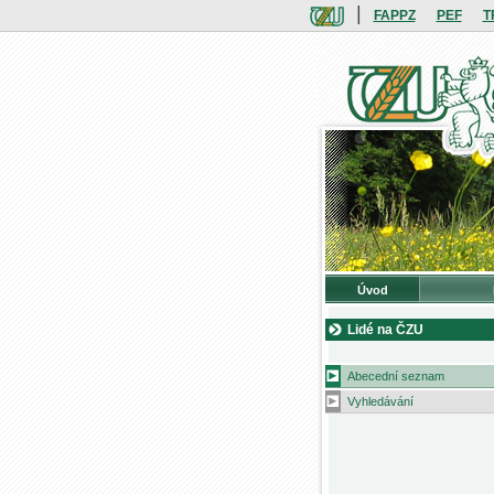
|
FAPPZ
PEF
T
Úvod
Lidé na ČZU
Abecední seznam
Vyhledávání