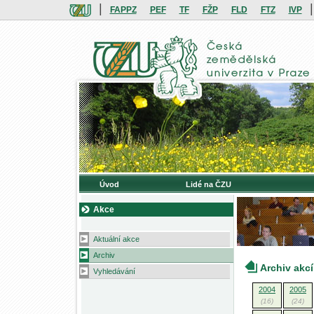
|
|
FAPPZ
PEF
TF
FŽP
FLD
FTZ
IVP
Úvod
Lidé na ČZU
Akce
Aktuální akce
Archiv
Archiv akcí
Vyhledávání
2004
2005
(16)
(24)