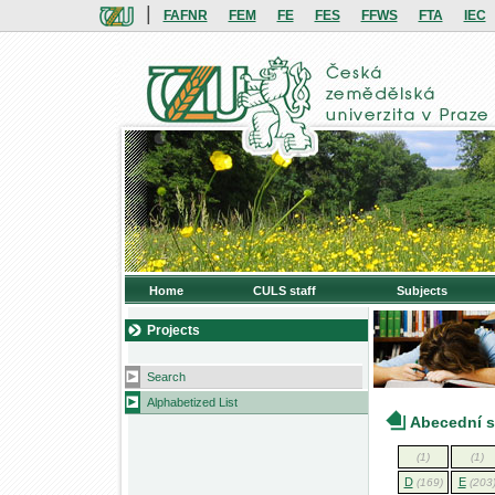
|
FAFNR
FEM
FE
FES
FFWS
FTA
IEC
Home
CULS staff
Subjects
Projects
Search
Alphabetized List
Abecední 
(1)
(1)
D
E
(169)
(203