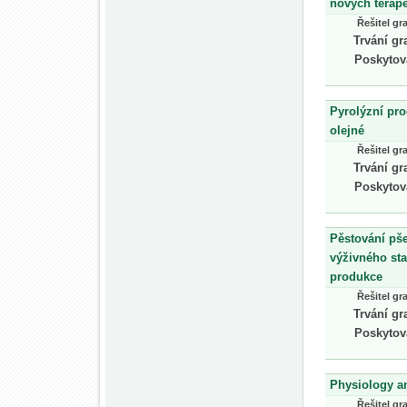
nových terape
Řešitel gr
Trvání gr
Poskytov
Pyrolýzní pr
olejné
Řešitel gr
Trvání gr
Poskytov
Pěstování pše
výživného sta
produkce
Řešitel gr
Trvání gr
Poskytov
Physiology an
Řešitel gr