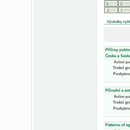
N
O
(123)
(200
Ú
V
(13)
(964
Výsledky vyh
Příčiny pokle
Česka a Sask
Řešitel gr
Trvání gr
Poskytov
Přírodní a an
Řešitel gr
Trvání gr
Poskytov
Patterns of e