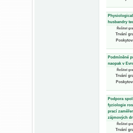
Physiological
husbandry te
Řešitel gr
Trvání gr
Poskytov
Podmíněné pr
naopak v Evr
Řešitel gr
Trvání gr
Poskytov
Podpora spol
fyziologie ro
prací zaměřen
zájmových d
Řešitel gr
Trvání gr