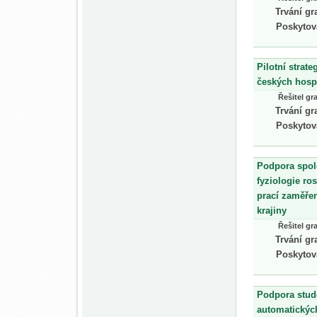
Trvání gr
Poskytov
Pilotní strat
českých hosp
Řešitel gr
Trvání gr
Poskytov
Podpora spol
fyziologie ro
prací zaměřen
krajiny
Řešitel gr
Trvání gr
Poskytov
Podpora stud
automatickýc