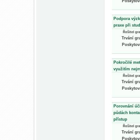
Poskytov
Podpora výzk
praxe při stu
Řešitel gr
Trvání gr
Poskytov
Pokročilé me
využitím nej
Řešitel gr
Trvání gr
Poskytov
Porovnání úči
půdách konta
přístup
Řešitel gr
Trvání gr
Poskytov