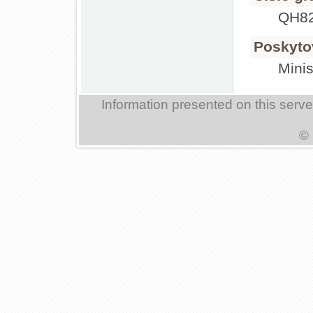
QH8
Poskyto
Mini
Information presented on this serv
© 