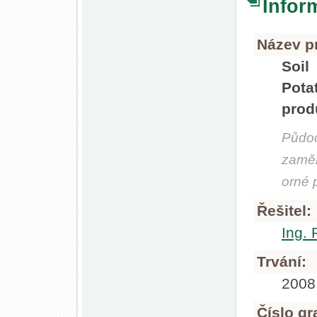
Infor
Název pr
Soi
Pota
prod
Půdoo
zaměř
orné 
Řešitel:
Ing. 
Trvání:
2008
Číslo gr