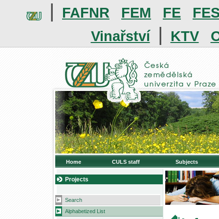
|
FAFNR
FEM
FE
FE
|
Vinařství
KTV
O
Home
CULS staff
Subjects
Projects
Search
Alphabetized List