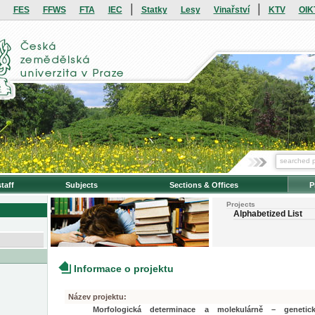
|
|
FES
FFWS
FTA
IEC
Statky
Lesy
Vinařství
KTV
OIK
taff
Subjects
Sections & Offices
P
Projects
Alphabetized List
Informace o projektu
Název projektu:
Morfologická determinace a molekulárně – genetická