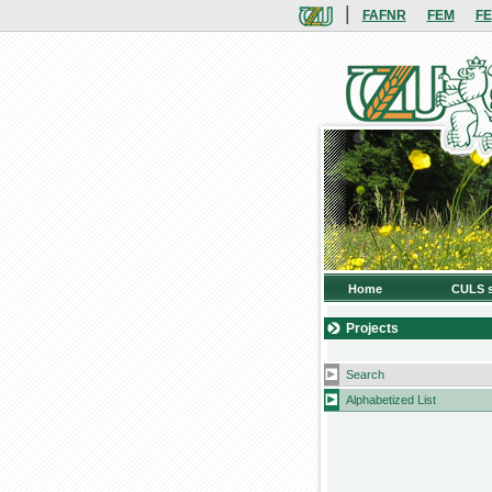
|
FAFNR
FEM
FE
Home
CULS s
Projects
Search
Alphabetized List