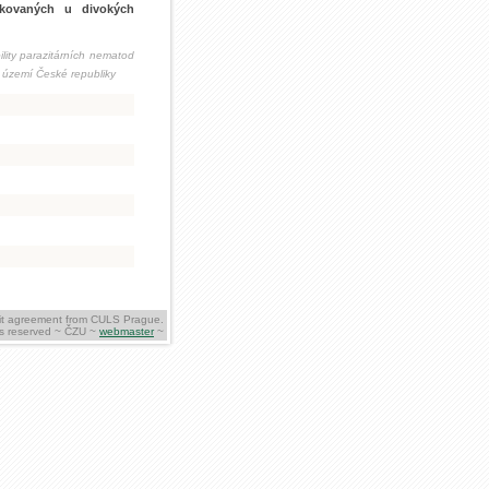
ekovaných u divokých
lity parazitárních nematod
 území České republiky
icit agreement from CULS Prague.
hts reserved ~ ČZU ~
webmaster
~