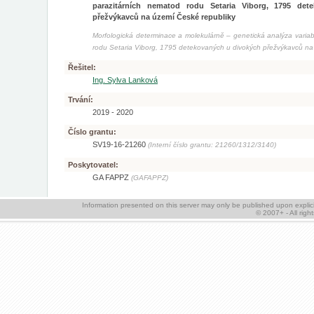
parazitárních nematod rodu Setaria Viborg, 1795 det
přežvýkavců na území České republiky
Morfologická determinace a molekulárně – genetická analýza variabi
rodu Setaria Viborg, 1795 detekovaných u divokých přežvýkavců na
Řešitel:
Ing. Sylva Lanková
Trvání:
2019 - 2020
Číslo grantu:
SV19-16-21260
(Interní číslo grantu: 21260/1312/3140)
Poskytovatel:
GA FAPPZ
(GAFAPPZ)
Information presented on this server may only be published upon expl
© 2007+ - All rig