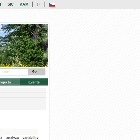
|
|
T
SIC
KAM
@
rojects
Events
 analýza variability