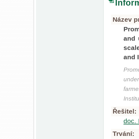
Infor
Název pr
Prom
and 
scal
and I
Promo
unde
farm
Instit
Řešitel:
doc. 
Trvání: