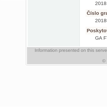
2018
Číslo gr
201
Poskyto
GA 
Information presented on this serv
© 