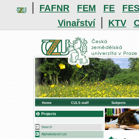
|
FAFNR
FEM
FE
FE
|
Vinařství
KTV
O
Home
CULS staff
Subjects
Projects
Search
Alphabetized List