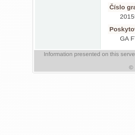
Číslo gr
201
Poskyto
GA 
Information presented on this serv
© 