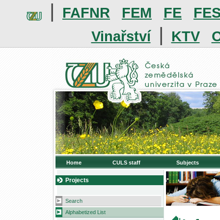
|
FAFNR
FEM
FE
FE
|
Vinařství
KTV
O
Home
CULS staff
Subjects
Projects
Search
Alphabetized List