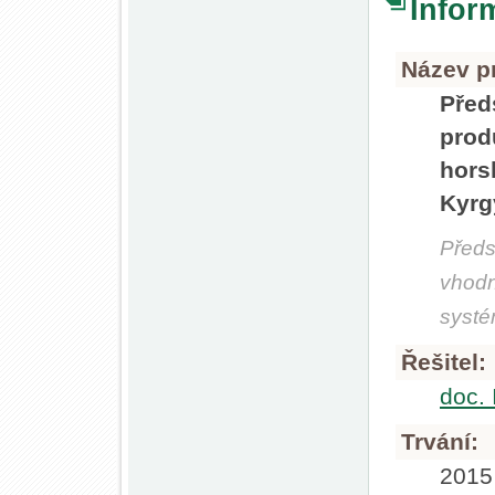
Infor
Název pr
Před
pro
hor
Kyrg
Předs
vhodn
systé
Řešitel:
doc. 
Trvání:
2015