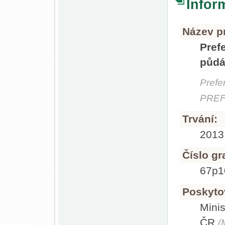
Infor
Název pr
Pref
půd
Prefe
PRE
Trvání:
2013
Číslo gr
67p
Poskyto
Minis
ČR
(