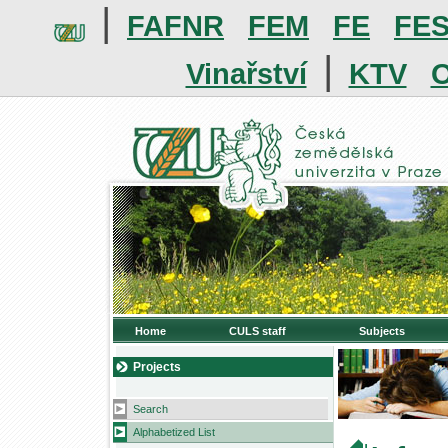
|
FAFNR
FEM
FE
FE
|
Vinařství
KTV
O
Home
CULS staff
Subjects
Projects
Search
Alphabetized List