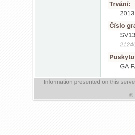
Trvání:
2013
Číslo gr
SV1
21240
Poskyto
GA 
Information presented on this serv
© 