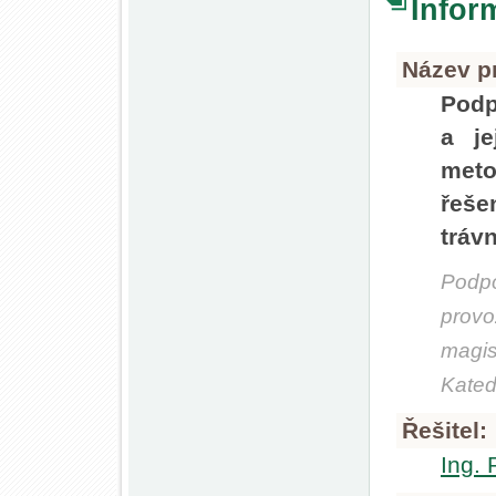
Infor
Název pr
Podp
a je
meto
řeš
trávn
Podpo
prov
magi
Kated
Řešitel:
Ing. 