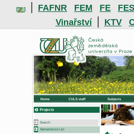
|
FAFNR
FEM
FE
FE
|
Vinařství
KTV
O
Home
CULS staff
Subjects
Projects
Search
Alphabetized List