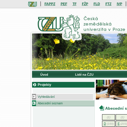
|
|
FAPPZ
PEF
TF
FŽP
FLD
FTZ
IVP
Úvod
Lidé na ČZU
Projekty
Vyhledávání
Abecední seznam
Abecední 
(1)
(1)
D
E
(169)
(203