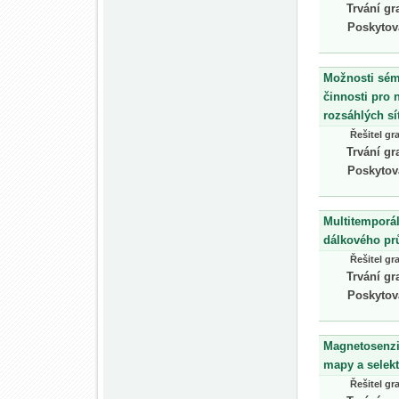
Trvání gr
Poskytov
Možnosti sém
činnosti pro 
rozsáhlých sít
Řešitel gr
Trvání gr
Poskytov
Multitemporál
dálkového p
Řešitel gr
Trvání gr
Poskytov
Magnetosenzit
mapy a selek
Řešitel gr