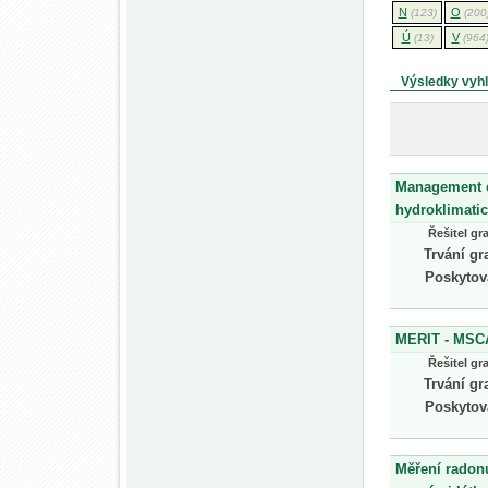
N
O
(123)
(200
Ú
V
(13)
(964
Výsledky vyh
Management o
hydroklimati
Řešitel gr
Trvání gr
Poskytov
MERIT - MSC
Řešitel gr
Trvání gr
Poskytov
Měření radon