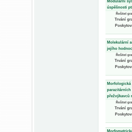
Modulární sy
úspěšnosti p
Řešitel gr
Trvání gr
Poskytov
Molekulární a
jejího hodnoc
Řešitel gr
Trvání gr
Poskytov
Morfologická 
parazitárních
přežvýkavců 
Řešitel gr
Trvání gr
Poskytov
Morfometrická