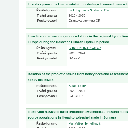
Interakce parazitů a kovů (metaloidů) v drobných zemních savcích
Řešitel grantu
prof. Ing. Jiřina Száková, CSc.
Trvání grantu
2023 - 2025
Poskytovatel
Grantová agentura ČR
Investigation of warming-induced shifts in the regional hydroclima
Europe during the Holocene Climatic Optimum period
Řešitel grantu
SHAILENDRA PRATAP
Trvání grantu
2023 - 2024
Poskytovatel
GA FZP
Isolation of the probiotic strains from honey bees and assessment 
honey bee health
Řešitel grantu
Buse Dengiz
Trvání grantu
2023 - 2024
Poskytovatel
GA FAPPZ
Identifying hawksbill turtle (Eretmochelys imbricata) nesting stock
source populations in illegal tortoiseshell trade in Sumatra
Řešitel grantu
Mgr. Adéla Hemelíková