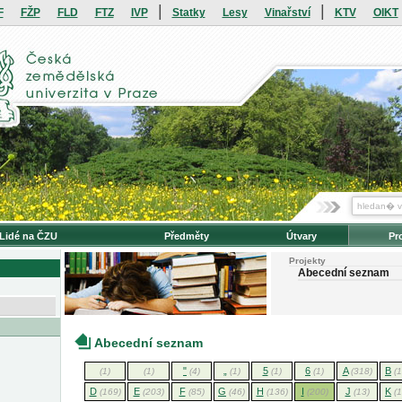
|
|
F
FŽP
FLD
FTZ
IVP
Statky
Lesy
Vinařství
KTV
OIKT
Lidé na ČZU
Předměty
Útvary
Pr
Projekty
Abecední seznam
Abecední seznam
"
„
5
6
A
B
(1)
(1)
(4)
(1)
(1)
(1)
(318)
(
D
E
F
G
H
I
J
K
(169)
(203)
(85)
(46)
(136)
(200)
(13)
(