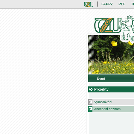
|
FAPPZ
PEF
T
Úvod
Projekty
Vyhledávání
Abecední seznam