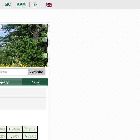
|
|
SIC
KAM
@
ojekty
Akce
C
Č
101)
(106)
(15)
L
M
136)
(45)
(401)