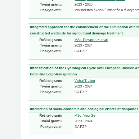
Trvání grantu
2023 - 2026
Poskytovatel
Ministerstvo školství, mládeže a tělových
Integrated approach for the enhancement of the elimination of nitr
constructed wetlands for agricultural drainage treatment.
Řešitel grantu
MSc. Priyanka Kumari
Trvání grantu
2023 - 2024
Poskytovatel
GA FZP
Intensification of the Hydrological Cycle over European Basins: An
Potential Evapotranspiration
Řešitel grantu
Vishal Thakur
Trvání grantu
2023 - 2024
Poskytovatel
GA FZP
Interaction of socio-economic and ecological effects of fishponds
Řešitel grantu
MSc. Ying Ge
Trvání grantu
2023 - 2024
Poskytovatel
GA FZP