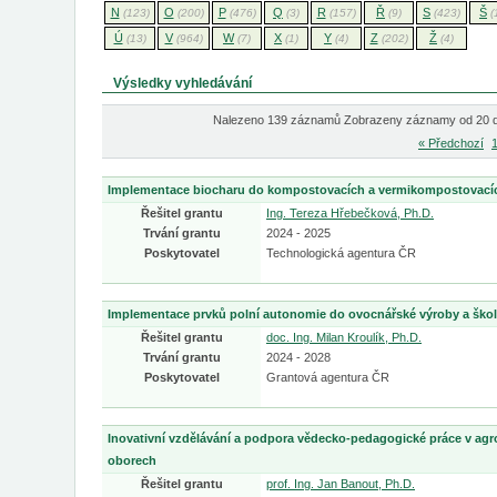
N
O
P
Q
R
Ř
S
Š
(123)
(200)
(476)
(3)
(157)
(9)
(423)
(
Ú
V
W
X
Y
Z
Ž
(13)
(964)
(7)
(1)
(4)
(202)
(4)
Výsledky vyhledávání
Nalezeno 139 záznamů Zobrazeny záznamy od 20 
« Předchozí
Implementace biocharu do kompostovacích a vermikompostovací
Řešitel grantu
Ing. Tereza Hřebečková, Ph.D.
Trvání grantu
2024 - 2025
Poskytovatel
Technologická agentura ČR
Implementace prvků polní autonomie do ovocnářské výroby a škol
Řešitel grantu
doc. Ing. Milan Kroulík, Ph.D.
Trvání grantu
2024 - 2028
Poskytovatel
Grantová agentura ČR
Inovativní vzdělávání a podpora vědecko-pedagogické práce v agr
oborech
Řešitel grantu
prof. Ing. Jan Banout, Ph.D.