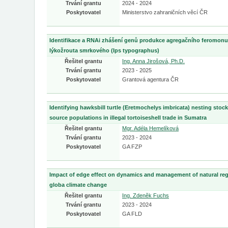
Trvání grantu
2024 - 2024
Poskytovatel
Ministerstvo zahraničních věcí ČR
Identifikace a RNAi zhášení genů produkce agregačního feromonu
lýkožrouta smrkového (Ips typographus)
Řešitel grantu
Ing. Anna Jirošová, Ph.D.
Trvání grantu
2023 - 2025
Poskytovatel
Grantová agentura ČR
Identifying hawksbill turtle (Eretmochelys imbricata) nesting stock
source populations in illegal tortoiseshell trade in Sumatra
Řešitel grantu
Mgr. Adéla Hemelíková
Trvání grantu
2023 - 2024
Poskytovatel
GA FZP
Impact of edge effect on dynamics and management of natural rege
globa climate change
Řešitel grantu
Ing. Zdeněk Fuchs
Trvání grantu
2023 - 2024
Poskytovatel
GA FLD