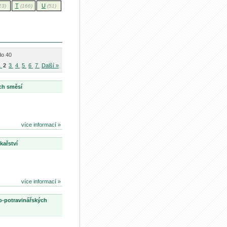
T
U
13)
(166)
(51)
do 40
1
2
3
4
5
6
7
Další »
ch směsí
více informací »
kařství
více informací »
o-potravinářských