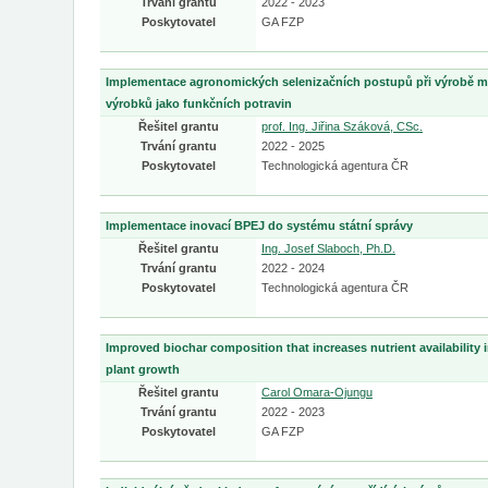
Trvání grantu
2022 - 2023
Poskytovatel
GA FZP
Implementace agronomických selenizačních postupů při výrobě m
výrobků jako funkčních potravin
Řešitel grantu
prof. Ing. Jiřina Száková, CSc.
Trvání grantu
2022 - 2025
Poskytovatel
Technologická agentura ČR
Implementace inovací BPEJ do systému státní správy
Řešitel grantu
Ing. Josef Slaboch, Ph.D.
Trvání grantu
2022 - 2024
Poskytovatel
Technologická agentura ČR
Improved biochar composition that increases nutrient availability 
plant growth
Řešitel grantu
Carol Omara-Ojungu
Trvání grantu
2022 - 2023
Poskytovatel
GA FZP