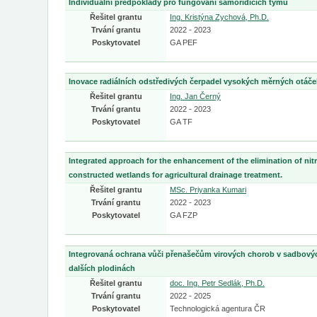
Individuální předpoklady pro fungování samořídících týmů
Řešitel grantu
Ing. Kristýna Zychová, Ph.D.
Trvání grantu
2022 - 2023
Poskytovatel
GA PEF
Inovace radiálních odstředivých čerpadel vysokých měrných otáče
Řešitel grantu
Ing. Jan Černý
Trvání grantu
2022 - 2023
Poskytovatel
GA TF
Integrated approach for the enhancement of the elimination of nitr
constructed wetlands for agricultural drainage treatment.
Řešitel grantu
MSc. Priyanka Kumari
Trvání grantu
2022 - 2023
Poskytovatel
GA FZP
Integrovaná ochrana vůči přenašečům virových chorob v sadbový
dalších plodinách
Řešitel grantu
doc. Ing. Petr Sedlák, Ph.D.
Trvání grantu
2022 - 2025
Poskytovatel
Technologická agentura ČR