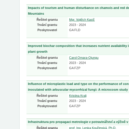
Impacts of tourism and human disturbance on chamois and red dee
Mountains
Řešitel grantu
Mgr. Vojtěch Kasič
Trvání grantu
2023 - 2024
Poskytovatel
GA FLD
Improved biochar composition that increases nutrient availability 
plant growth
Řešitel grantu
Carol Omara-Ojungu
Trvání grantu
2023 - 2024
Poskytovatel
GA FZP
Influence of microplastic load and type on the performance of co
inoculated with arbuscular mycorrhizal fungi: A microcosm study
Řešitel grantu
Kristina Kralj
Trvání grantu
2023 - 2024
Poskytovatel
GA FZP
Infrastruktura pro propagaci metrologie v potravinářství a výživě 
Řešitel grantu
prof. Ing. Lenka Kouřimská, Ph.D.