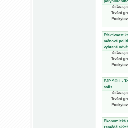
polyploidní
Řešitel gr
Trvání gr
Poskytov
Efektivnost k
měnové polit
vybrané odvět
Řešitel gr
Trvání gr
Poskytov
EJP SOIL - To
soils
Řešitel gr
Trvání gr
Poskytov
Ekonomická a
zemědělských