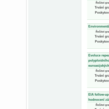
Řešitel gr
Trvání gr
Poskytov
Environmentál
Řešitel gr
Trvání gr
Poskytov
Evoluce repea
polyploidníh
euroasijskýc
Řešitel gr
Trvání gr
Poskytov
EIA follow-up
hodnocení zá
Řešitel gr