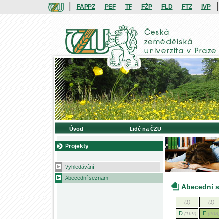
|
|
FAPPZ
PEF
TF
FŽP
FLD
FTZ
IVP
Úvod
Lidé na ČZU
Projekty
Vyhledávání
Abecední seznam
Abecední 
(1)
(1)
D
E
(169)
(203