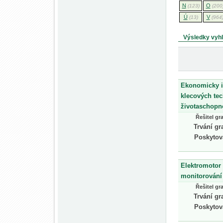
N
O
(123)
(200
Ú
V
(13)
(964
Výsledky vyh
Ekonomicky i 
klecových te
životaschopno
Řešitel gr
Trvání gr
Poskytov
Elektromotor
monitorování
Řešitel gr
Trvání gr
Poskytov