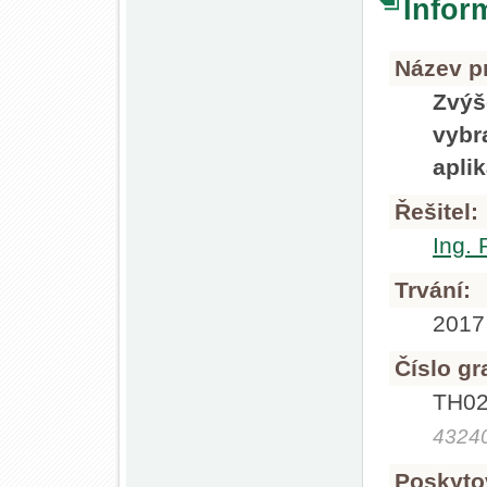
Infor
Název pr
Zvýš
vybr
apli
Řešitel:
Ing. 
Trvání:
2017
Číslo gr
TH
43240
Poskyto