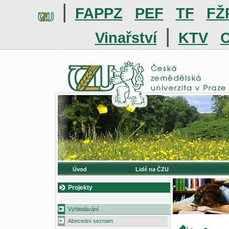
|
FAPPZ
PEF
TF
FŽ
|
Vinařství
KTV
O
Úvod
Lidé na ČZU
Projekty
Vyhledávání
Abecední seznam