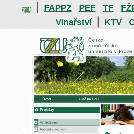
|
FAPPZ
PEF
TF
FŽ
|
Vinařství
KTV
O
Úvod
Lidé na ČZU
Projekty
Vyhledávání
Abecední seznam