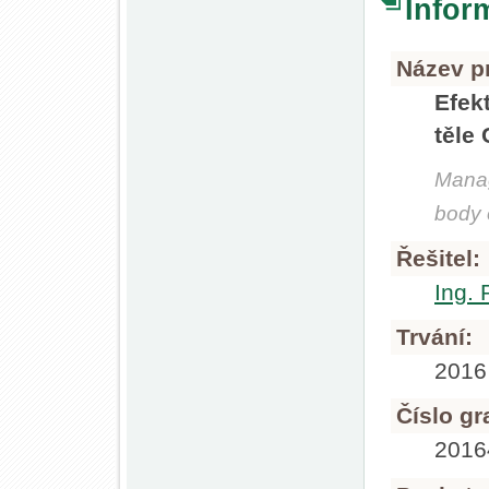
Infor
Název pr
Efek
těle
Manag
body 
Řešitel:
Ing. 
Trvání:
2016
Číslo gr
201