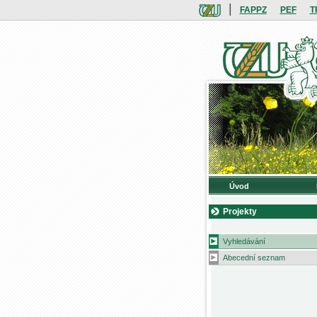
|
FAPPZ
PEF
T
Úvod
Projekty
Vyhledávání
Abecední seznam