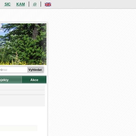
|
|
SIC
KAM
@
ojekty
Akce