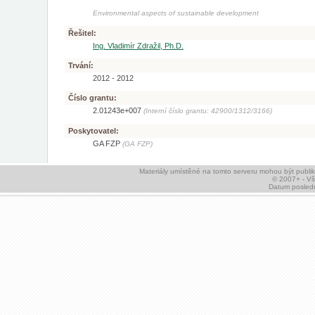
Environmental aspects of sustainable development
Řešitel:
Ing. Vladimír Zdražil, Ph.D.
Trvání:
2012 - 2012
Číslo grantu:
2.01243e+007
(Interní číslo grantu: 42900/1312/3166)
Poskytovatel:
GA FZP
(GA FZP)
Materiály umístěné na tomto serveru mohou být publ
© 2007+ - V
Datum posledn