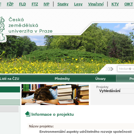
|
|
F
FŽP
FLD
FTZ
IVP
Statky
Lesy
Vinařství
KTV
OIKT
Lidé na ČZU
Předměty
Útvary
Pr
Projekty
Vyhledávání
Informace o projektu
Název projektu:
Environmentální aspekty udržitelného rozvoje společnosti