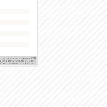
ikovány pouze se souhlasem ČZU
šechna práva vyhrazena ~ ČZU ~
í aktualizace webu: 25. 6. 2007