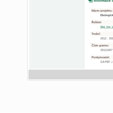
Informace 
Název projektu:
Ekologic
Řešitel:
Mgr. Ing.
Trvání:
2012 - 20
Číslo grantu:
2012105
Poskytovatel:
GA PEF
(