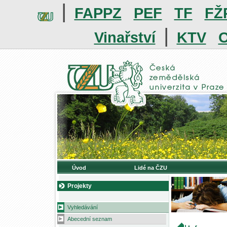
|
FAPPZ
PEF
TF
FŽ
|
Vinařství
KTV
O
Úvod
Lidé na ČZU
Projekty
Vyhledávání
Abecední seznam