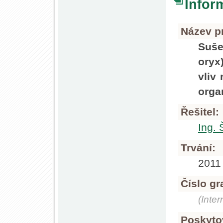
Infor
Název pr
Suše
oryx
vliv
orga
Řešitel:
Ing.
Trvání:
2011
Číslo gr
(Inte
Poskyto