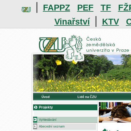
|
FAPPZ
PEF
TF
FŽ
|
Vinařství
KTV
O
Úvod
Lidé na ČZU
Projekty
Vyhledávání
Abecední seznam