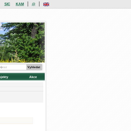
|
|
SIC
KAM
@
ojekty
Akce