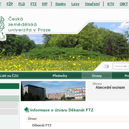
|
|
F
FŽP
FLD
FTZ
IVP
Statky
Lesy
Vinařství
KTV
OIKT
Lidé na ČZU
Předměty
Útvary
Pr
Útvary
Abecední seznam
Informace o útvaru Děkanát FTZ
Útvar:
Děkanát FTZ