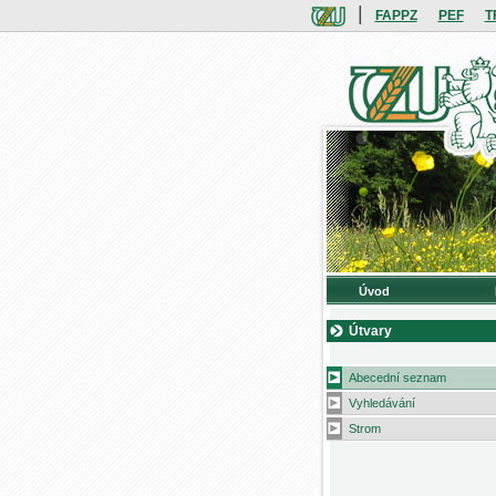
|
FAPPZ
PEF
T
Úvod
Útvary
Abecední seznam
Vyhledávání
Strom