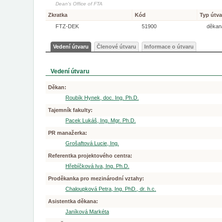
Dean's Office of FTA
Zkratka
Kód
Typ útva
FTZ-DEK
51900
děkan
Vedení útvaru
Členové útvaru
Informace o útvaru
Vedení útvaru
Děkan:
Roubík Hynek, doc. Ing. Ph.D.
Tajemník fakulty:
Pacek Lukáš, Ing. Mgr. Ph.D.
PR manažerka:
Grošaftová Lucie, Ing.
Referentka projektového centra:
Hřebíčková Iva, Ing. Ph.D.
Proděkanka pro mezinárodní vztahy:
Chaloupková Petra, Ing. PhD., dr. h.c.
Asistentka děkana:
Janíková Markéta