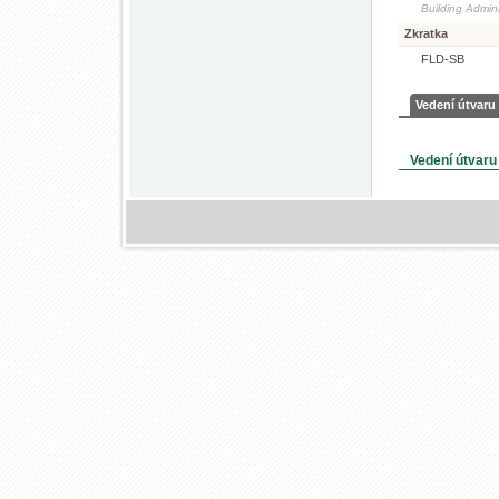
Building Admini
Zkratka
FLD-SB
Vedení útvaru
Vedení útvaru