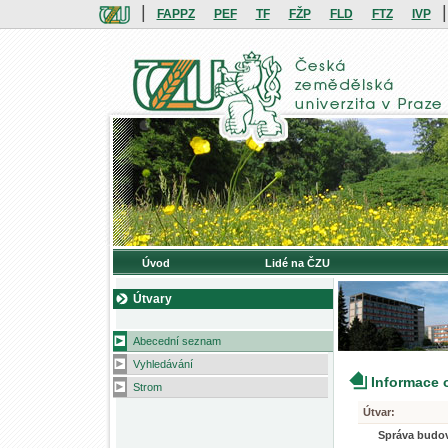
|
|
FAPPZ
PEF
TF
FŽP
FLD
FTZ
IVP
Úvod
Lidé na ČZU
Útvary
Abecední seznam
Vyhledávání
Informace 
Strom
Útvar:
Správa budo