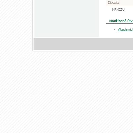
Zkratka
KR-CZU
Nadřízené útv
Akademic