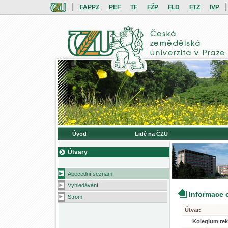
|
|
FAPPZ
PEF
TF
FŽP
FLD
FTZ
IVP
Úvod
Lidé na ČZU
Útvary
Abecední seznam
Vyhledávání
Informace 
Strom
Útvar:
Kolegium rek