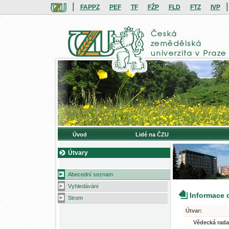
|
|
FAPPZ
PEF
TF
FŽP
FLD
FTZ
IVP
Úvod
Lidé na ČZU
Útvary
Abecední seznam
Vyhledávání
Informace 
Strom
Útvar:
Vědecká rad