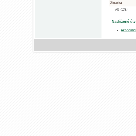
Zkratka
VR-CZU
Nadřízené útv
Akademic