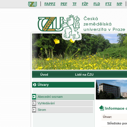
|
|
FAPPZ
PEF
TF
FŽP
FLD
FTZ
IVP
Úvod
Lidé na ČZU
Útvary
Abecední seznam
Vyhledávání
Informace 
Strom
Útvar:
Středisko po