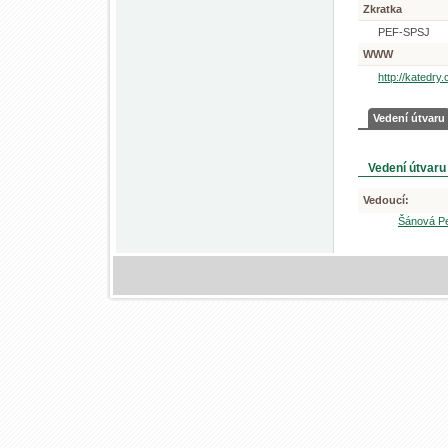
Zkratka
PEF-SPSJ
WWW
http://katedry.
Vedení útvaru
Vedení útvaru
Vedoucí:
Šánová Pet