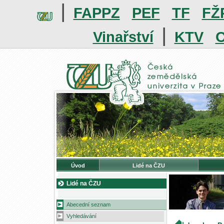
|
FAPPZ
PEF
TF
FŽ
|
Vinařství
KTV
O
Úvod
Lidé na ČZU
Lidé na ČZU
Abecední seznam
Vyhledávání