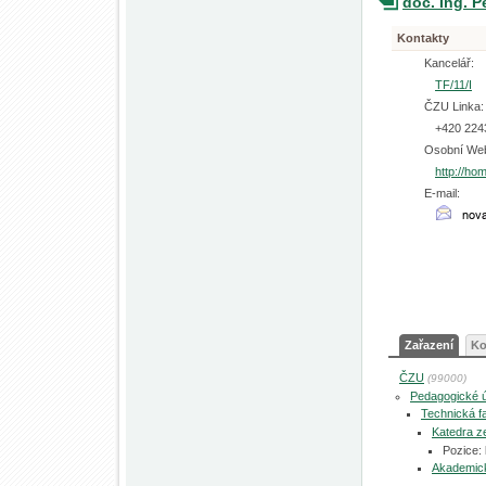
doc. Ing. P
Kontakty
Kancelář:
TF/11/I
ČZU Linka:
+420 224
Osobní We
http://ho
E-mail:
Zařazení
Ko
ČZU
(99000)
Pedagogické 
Technická fa
Katedra z
Pozice:
Akademic