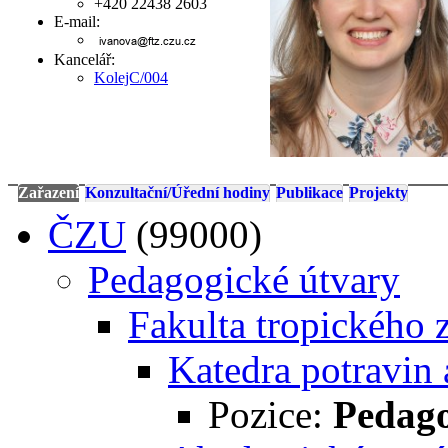
+420 22438 2603
E-mail:
Kancelář:
KolejC/004
Zařazení
Konzultační/Úřední hodiny
Publikace
Projekty
ČZU
(99000)
Pedagogické útvary
Fakulta tropického 
Katedra potravin 
Pozice:
Pedag