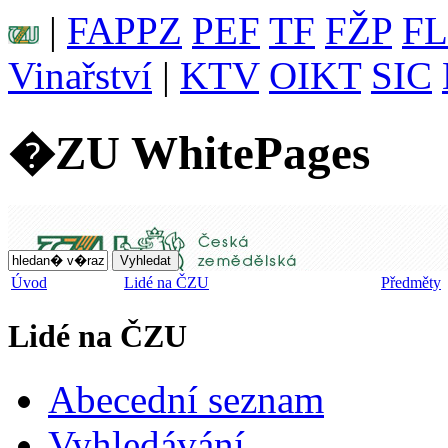
|
FAPPZ
PEF
TF
FŽP
F
Vinařství
|
KTV
OIKT
SIC
�ZU WhitePages
Úvod
Lidé na ČZU
Předměty
Lidé na ČZU
Abecední seznam
Vyhledávání