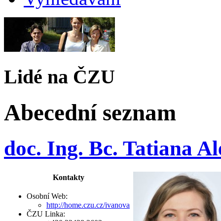
Lidé na ČZU
Abecední seznam
doc. Ing. Bc. Tatiana A
Kontakty
Osobní Web:
http://home.czu.cz/ivanova
ČZU Linka: