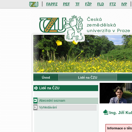
|
|
FAPPZ
PEF
TF
FŽP
FLD
FTZ
IVP
Úvod
Lidé na ČZU
Lidé na ČZU
Abecední seznam
Vyhledávání
Ing. Jiří K
Informace o té