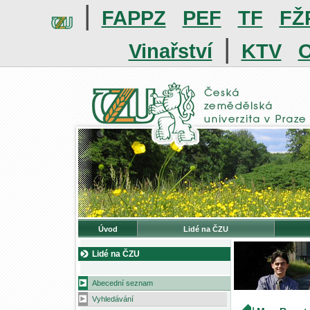
|
FAPPZ
PEF
TF
FŽ
|
Vinařství
KTV
O
Úvod
Lidé na ČZU
Lidé na ČZU
Abecední seznam
Vyhledávání