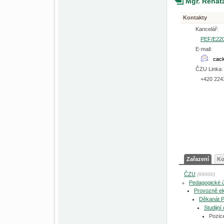
Mgr. Rena
Kontakty
Kancelář:
PEF/E22
E-mail:
ČZU Linka:
+420 224
Zařazení
Ko
ČZU
(99000)
Pedagogické 
Provozně ek
Děkanát 
Studijní
Pozic