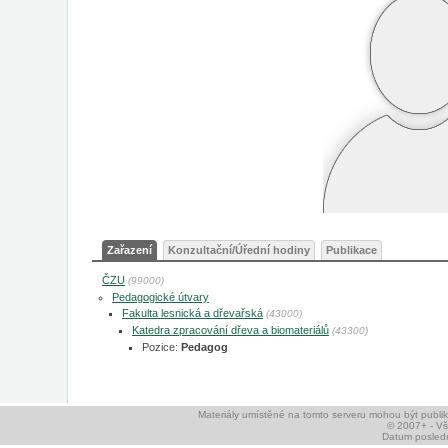
Zařazení
Konzultační/Úřední hodiny
Publikace
ČZU
(99000)
Pedagogické útvary
Fakulta lesnická a dřevařská
(43000)
Katedra zpracování dřeva a biomateriálů
(43300)
Pozice:
Pedagog
Materiály umístěné na tomto serveru mohou být publ
© 2007+ - V
Datum posledn