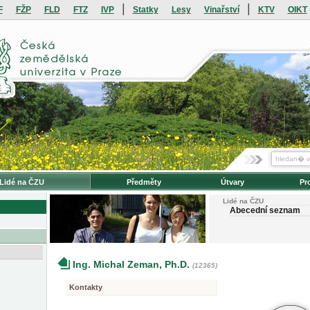
|
|
F
FŽP
FLD
FTZ
IVP
Statky
Lesy
Vinařství
KTV
OIKT
Lidé na ČZU
Předměty
Útvary
Pr
Lidé na ČZU
Abecední seznam
Ing. Michal Zeman, Ph.D.
(12365)
Kontakty