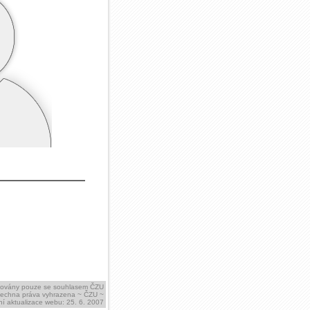
ikovány pouze se souhlasem ČZU
šechna práva vyhrazena ~ ČZU ~
í aktualizace webu: 25. 6. 2007