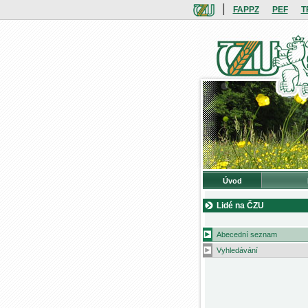
|
FAPPZ
PEF
T
Úvod
Lidé na ČZU
Abecední seznam
Vyhledávání