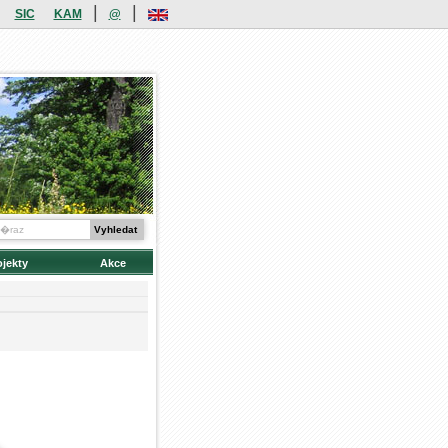
|
|
SIC
KAM
@
ojekty
Akce