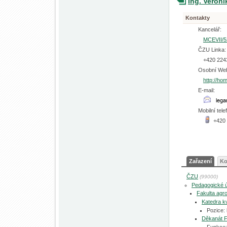
Ing. Veron
Kontakty
Kancelář:
MCEVII/5
ČZU Linka:
+420 224
Osobní We
http://ho
E-mail:
Mobilní tele
+420
Zařazení
Ko
ČZU
(99000)
Pedagogické 
Fakulta agro
Katedra kv
Pozice:
Děkanát 