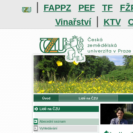
|
FAPPZ
PEF
TF
FŽ
|
Vinařství
KTV
O
Úvod
Lidé na ČZU
Lidé na ČZU
Abecední seznam
Vyhledávání