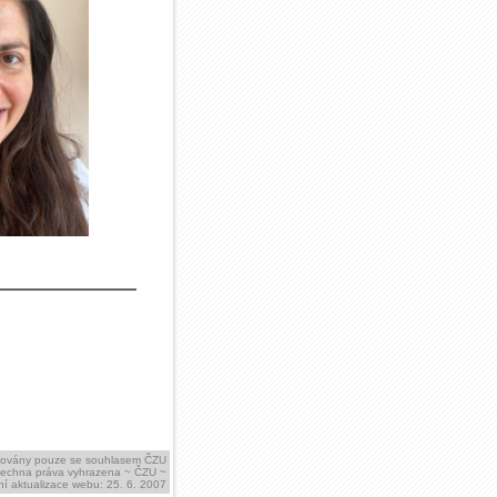
ikovány pouze se souhlasem ČZU
šechna práva vyhrazena ~ ČZU ~
í aktualizace webu: 25. 6. 2007