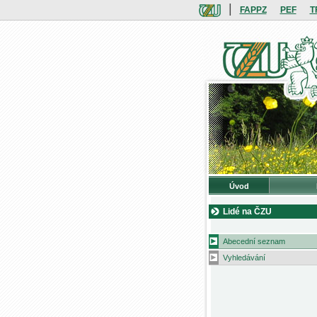
|
FAPPZ
PEF
T
Úvod
Lidé na ČZU
Abecední seznam
Vyhledávání