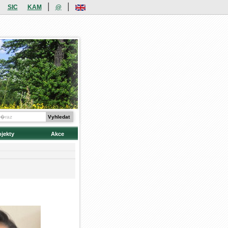
|
|
SIC
KAM
@
ojekty
Akce