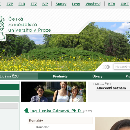
|
|
F
FŽP
FLD
FTZ
IVP
Statky
Lesy
Vinařství
KTV
OIKT
Lidé na ČZU
Předměty
Útvary
Pr
Lidé na ČZU
Abecední seznam
Ing. Lenka Grimová, Ph.D.
(4527)
Kontakty
Kancelář: