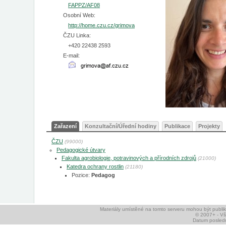
FAPPZ/AF08
Osobní Web:
http://home.czu.cz/grimova
ČZU Linka:
+420 22438 2593
E-mail:
Zařazení
Konzultační/Úřední hodiny
Publikace
Projekty
ČZU
(99000)
Pedagogické útvary
Fakulta agrobiologie, potravinových a přírodních zdrojů
(21000)
Katedra ochrany rostlin
(21180)
Pozice:
Pedagog
Materiály umístěné na tomto serveru mohou být publ
© 2007+ - V
Datum posledn