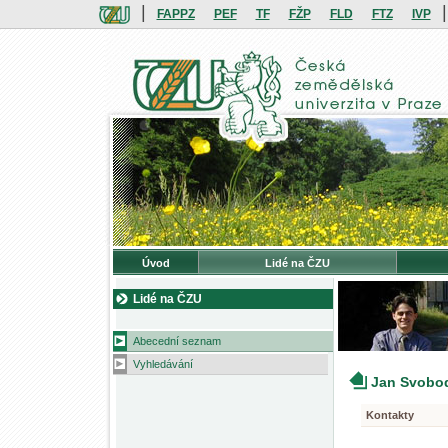
|
|
FAPPZ
PEF
TF
FŽP
FLD
FTZ
IVP
Úvod
Lidé na ČZU
Lidé na ČZU
Abecední seznam
Vyhledávání
Jan Svobo
Kontakty