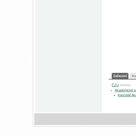
Zařazení
Ko
ČZU
(99000)
Akademické 
Kancelář A