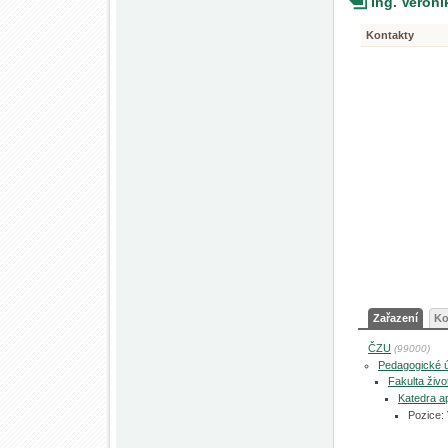
Ing. Veron
Kontakty
Zařazení
Ko
ČZU
(99000)
Pedagogické 
Fakulta živo
Katedra a
Pozice: