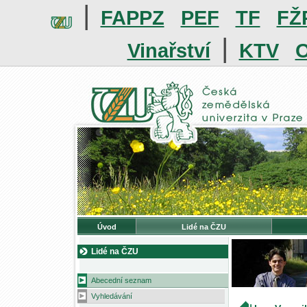
|
FAPPZ
PEF
TF
FŽ
|
Vinařství
KTV
O
Úvod
Lidé na ČZU
Lidé na ČZU
Abecední seznam
Vyhledávání