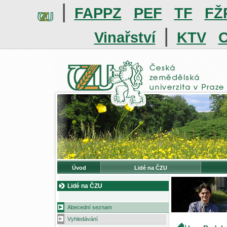
|
FAPPZ
PEF
TF
FŽ
|
Vinařství
KTV
O
Úvod
Lidé na ČZU
Lidé na ČZU
Abecední seznam
Vyhledávání