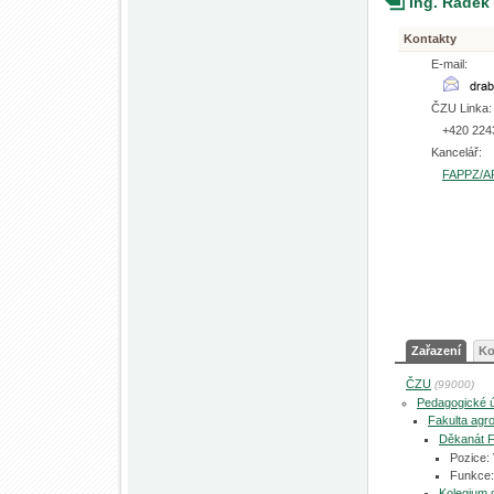
Ing. Radek
Kontakty
E-mail:
ČZU Linka:
+420 224
Kancelář:
FAPPZ/A
Zařazení
Ko
ČZU
(99000)
Pedagogické 
Fakulta agro
Děkanát 
Pozice:
Funkce:
Kolegium