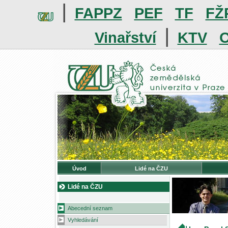
|
FAPPZ
PEF
TF
FŽ
|
Vinařství
KTV
O
Úvod
Lidé na ČZU
Lidé na ČZU
Abecední seznam
Vyhledávání