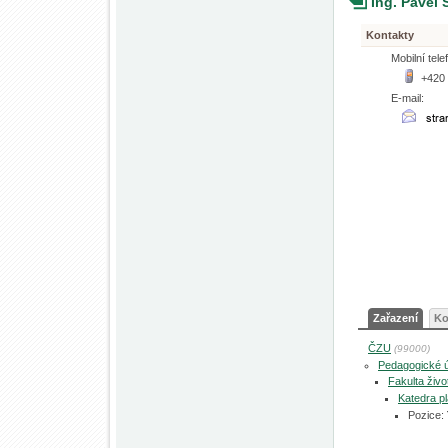
Ing. Pavel
Kontakty
Mobilní tele
+420
E-mail:
Zařazení
Ko
ČZU
(99000)
Pedagogické 
Fakulta živo
Katedra pl
Pozice: