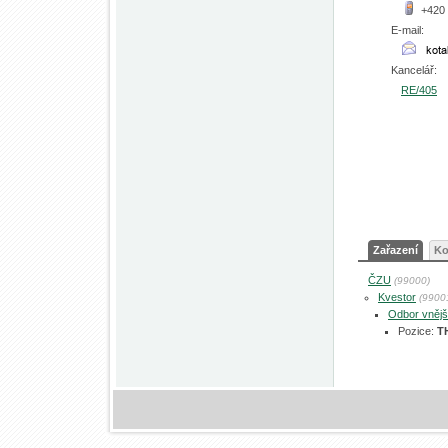
+420
E-mail:
Kancelář:
RE/405
Zařazení
Ko
ČZU
(99000)
Kvestor
(9900
Odbor vnějš
Pozice:
T