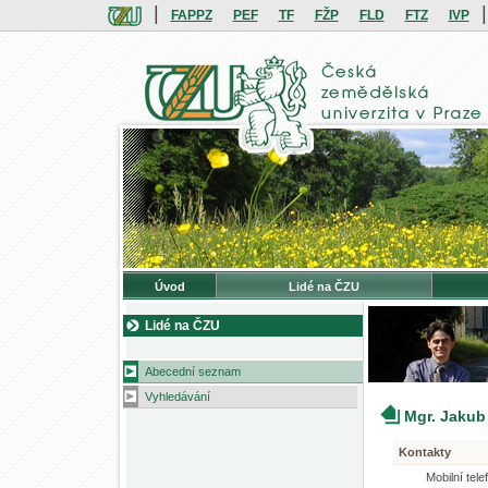
|
|
FAPPZ
PEF
TF
FŽP
FLD
FTZ
IVP
Úvod
Lidé na ČZU
Lidé na ČZU
Abecední seznam
Vyhledávání
Mgr. Jakub
Kontakty
Mobilní tele