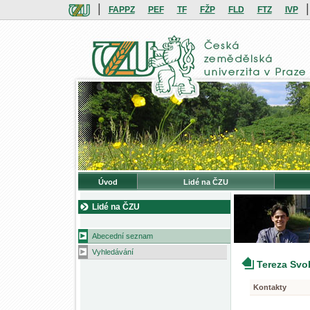
|
|
FAPPZ
PEF
TF
FŽP
FLD
FTZ
IVP
Úvod
Lidé na ČZU
Lidé na ČZU
Abecední seznam
Vyhledávání
Tereza Sv
Kontakty