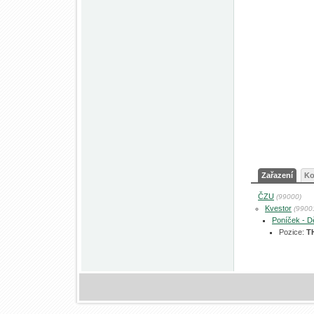
Zařazení
Ko
ČZU
(99000)
Kvestor
(9900
Poníček - D
Pozice:
T