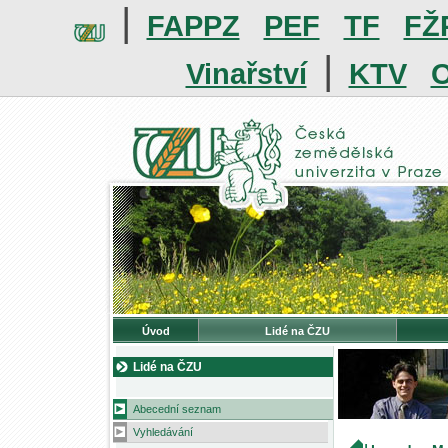
|
FAPPZ
PEF
TF
FŽ
|
Vinařství
KTV
O
Úvod
Lidé na ČZU
Lidé na ČZU
Abecední seznam
Vyhledávání