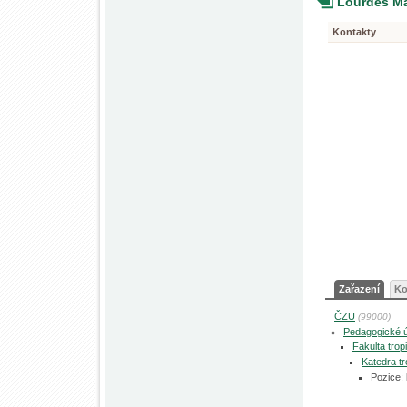
Lourdes M
Kontakty
Zařazení
Ko
ČZU
(99000)
Pedagogické 
Fakulta tro
Katedra tr
Pozice: