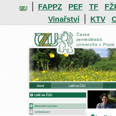
|
FAPPZ
PEF
TF
FŽ
|
Vinařství
KTV
O
Úvod
Lidé na ČZU
Lidé na ČZU
Abecední seznam
Vyhledávání