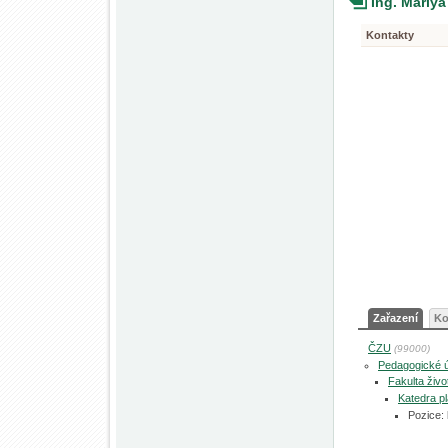
Ing. Mariy
Kontakty
Zařazení
Ko
ČZU
(99000)
Pedagogické 
Fakulta živo
Katedra pl
Pozice: