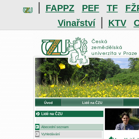
|
FAPPZ
PEF
TF
FŽ
|
Vinařství
KTV
O
Úvod
Lidé na ČZU
Lidé na ČZU
Abecední seznam
Vyhledávání