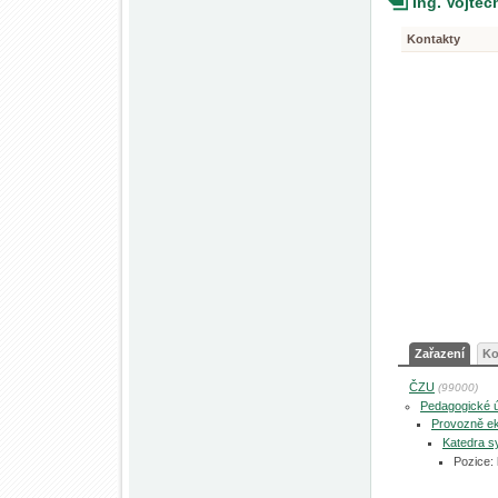
Ing. Vojtě
Kontakty
Zařazení
Ko
ČZU
(99000)
Pedagogické 
Provozně ek
Katedra s
Pozice: