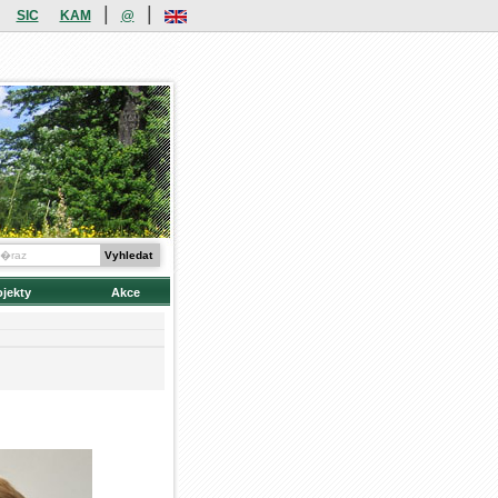
|
|
SIC
KAM
@
ojekty
Akce