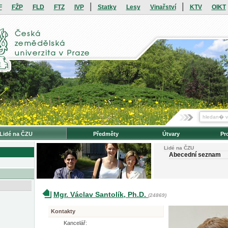
|
|
F
FŽP
FLD
FTZ
IVP
Statky
Lesy
Vinařství
KTV
OIKT
Lidé na ČZU
Předměty
Útvary
Pr
Lidé na ČZU
Abecední seznam
Mgr. Václav Santolík, Ph.D.
(24869)
Kontakty
Kancelář: