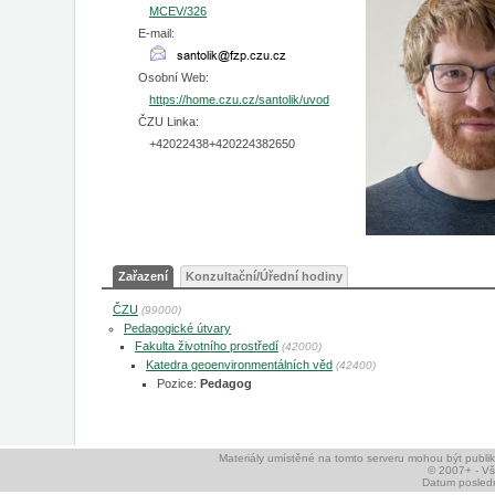
MCEV/326
E-mail:
Osobní Web:
https://home.czu.cz/santolik/uvod
ČZU Linka:
+42022438+420224382650
Zařazení
Konzultační/Úřední hodiny
ČZU
(99000)
Pedagogické útvary
Fakulta životního prostředí
(42000)
Katedra geoenvironmentálních věd
(42400)
Pozice:
Pedagog
Materiály umístěné na tomto serveru mohou být publ
© 2007+ - V
Datum posledn