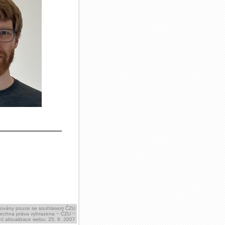
ikovány pouze se souhlasem ČZU
šechna práva vyhrazena ~ ČZU ~
í aktualizace webu: 25. 6. 2007