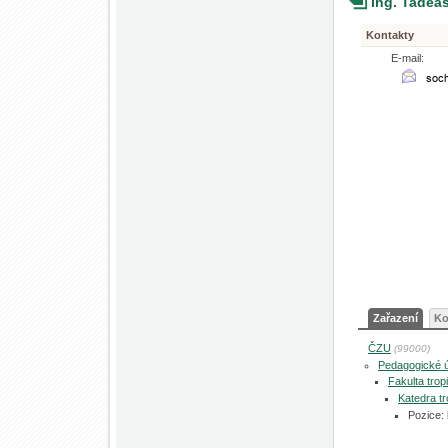
Ing. Tadeá
Kontakty
E-mail:
Zařazení
Ko
ČZU
(99000)
Pedagogické 
Fakulta tro
Katedra tr
Pozice: