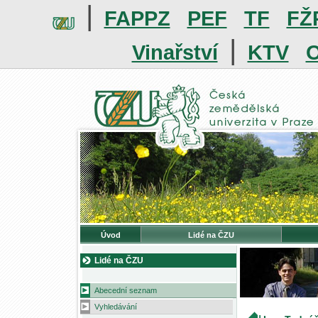
|
FAPPZ
PEF
TF
FŽ
|
Vinařství
KTV
O
Úvod
Lidé na ČZU
Lidé na ČZU
Abecední seznam
Vyhledávání