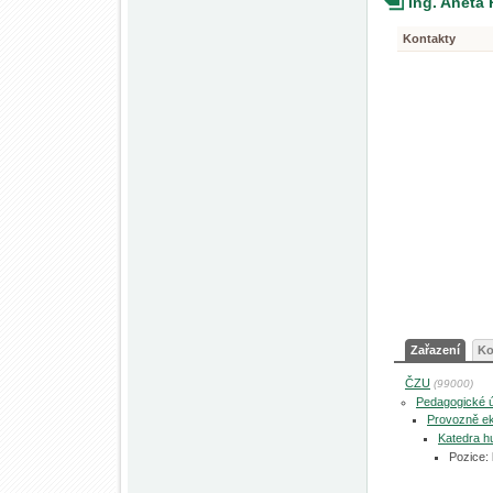
Ing. Aneta 
Kontakty
Zařazení
Ko
ČZU
(99000)
Pedagogické 
Provozně ek
Katedra h
Pozice: