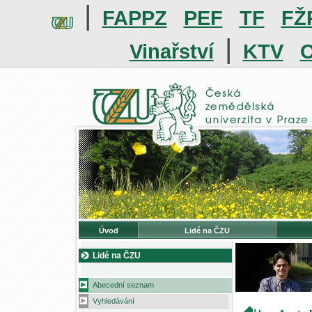
|
FAPPZ
PEF
TF
FŽ
|
Vinařství
KTV
O
Úvod
Lidé na ČZU
Lidé na ČZU
Abecední seznam
Vyhledávání