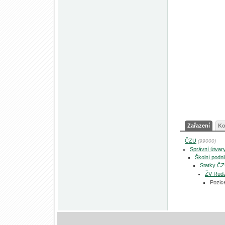
Zařazení
Ko
ČZU
(99000)
Správní útvar
Školní podn
Statky Č
ŽV-Rud
Pozic