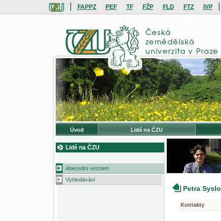
|
|
FAPPZ
PEF
TF
FŽP
FLD
FTZ
IVP
Úvod
Lidé na ČZU
Lidé na ČZU
Abecední seznam
Vyhledávání
Petra Sysl
Kontakty