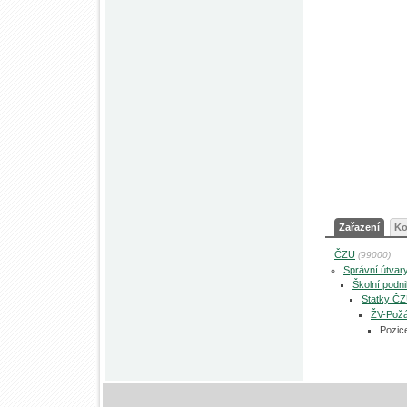
Zařazení
Ko
ČZU
(99000)
Správní útvar
Školní podn
Statky Č
ŽV-Pož
Pozic