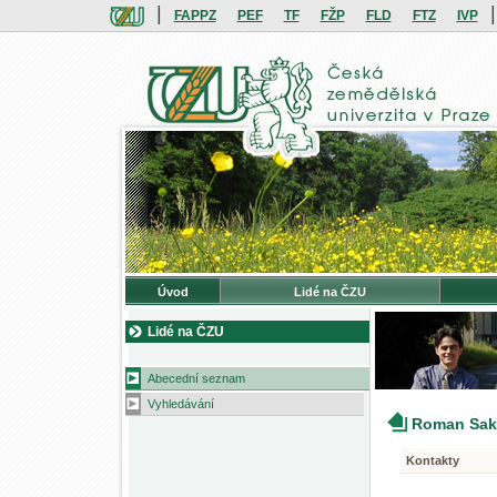
|
|
FAPPZ
PEF
TF
FŽP
FLD
FTZ
IVP
Úvod
Lidé na ČZU
Lidé na ČZU
Abecední seznam
Vyhledávání
Roman Sak
Kontakty