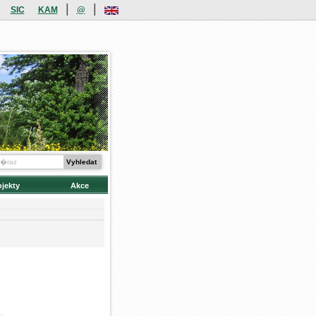
|
|
SIC
KAM
@
ojekty
Akce