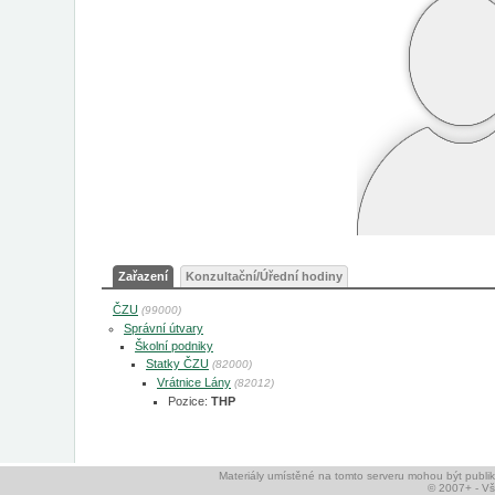
Zařazení
Konzultační/Úřední hodiny
ČZU
(99000)
Správní útvary
Školní podniky
Statky ČZU
(82000)
Vrátnice Lány
(82012)
Pozice:
THP
Materiály umístěné na tomto serveru mohou být publ
© 2007+ - V