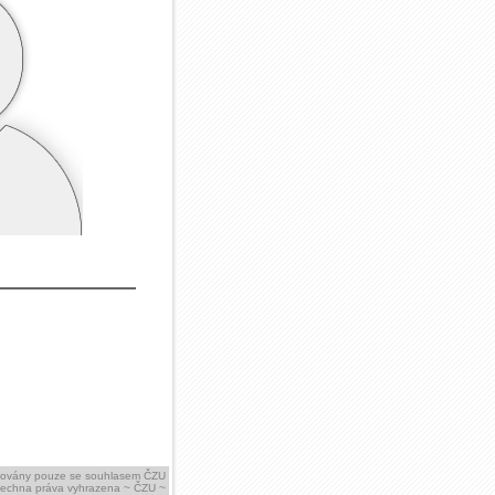
ikovány pouze se souhlasem ČZU
šechna práva vyhrazena ~ ČZU ~