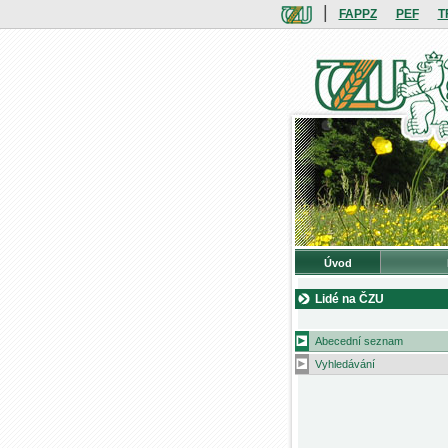
|
FAPPZ
PEF
T
Úvod
Lidé na ČZU
Abecední seznam
Vyhledávání