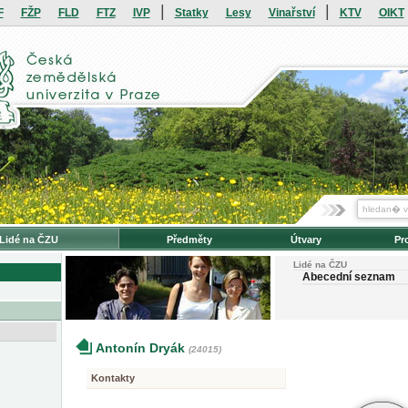
|
|
F
FŽP
FLD
FTZ
IVP
Statky
Lesy
Vinařství
KTV
OIKT
Lidé na ČZU
Předměty
Útvary
Pr
Lidé na ČZU
Abecední seznam
Antonín Dryák
(24015)
Kontakty