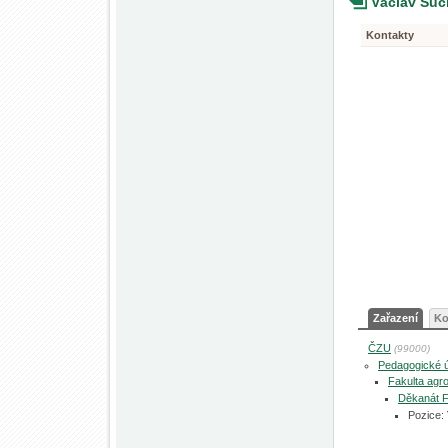
Václav Su
Kontakty
Zařazení
Ko
ČZU
(99000)
Pedagogické 
Fakulta agro
Děkanát 
Pozice: