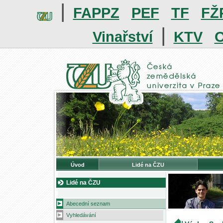
|
FAPPZ
PEF
TF
FŽ
|
Vinařství
KTV
O
Úvod
Lidé na ČZU
Lidé na ČZU
Abecední seznam
Vyhledávání