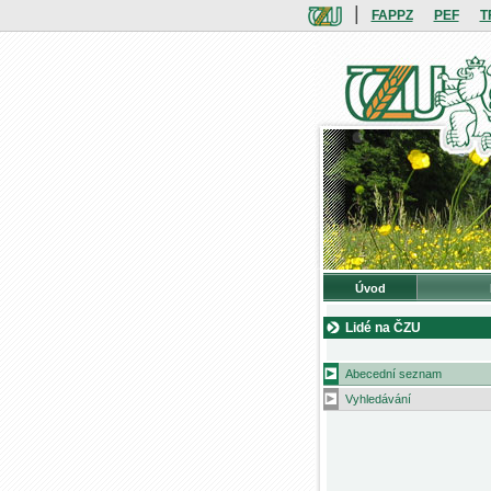
|
FAPPZ
PEF
T
Úvod
Lidé na ČZU
Abecední seznam
Vyhledávání