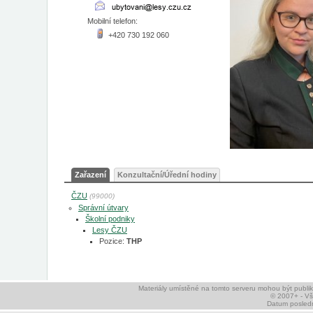
Mobilní telefon:
+420 730 192 060
Zařazení
Konzultační/Úřední hodiny
ČZU
(99000)
Správní útvary
Školní podniky
Lesy ČZU
Pozice:
THP
Materiály umístěné na tomto serveru mohou být publ
© 2007+ - V
Datum posledn