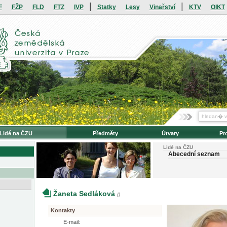
|
|
F
FŽP
FLD
FTZ
IVP
Statky
Lesy
Vinařství
KTV
OIKT
Lidé na ČZU
Předměty
Útvary
Pr
Lidé na ČZU
Abecední seznam
Žaneta Sedláková
()
Kontakty
E-mail: