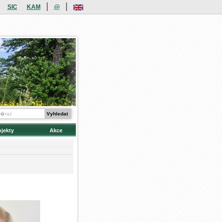
|
|
SIC
KAM
@
ojekty
Akce