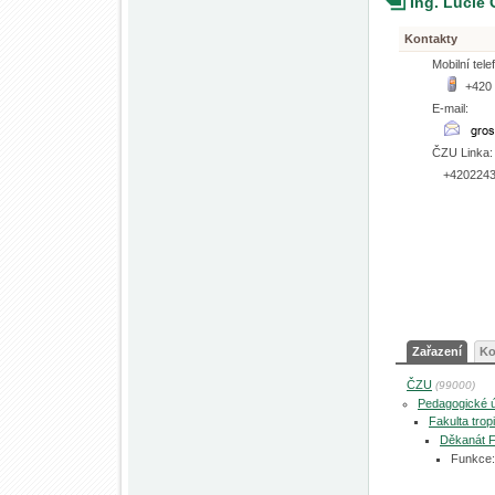
Ing. Lucie
Kontakty
Mobilní tele
+420
E-mail:
ČZU Linka:
+420224
Zařazení
Ko
ČZU
(99000)
Pedagogické 
Fakulta tro
Děkanát 
Funkce: