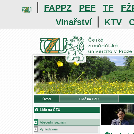
|
FAPPZ
PEF
TF
FŽ
|
Vinařství
KTV
O
Úvod
Lidé na ČZU
Lidé na ČZU
Abecední seznam
Vyhledávání