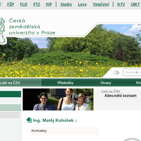
|
|
F
FŽP
FLD
FTZ
IVP
Statky
Lesy
Vinařství
KTV
OIKT
Lidé na ČZU
Předměty
Útvary
Pr
Lidé na ČZU
Abecední seznam
Ing. Matěj Kohútek
()
Kontakty