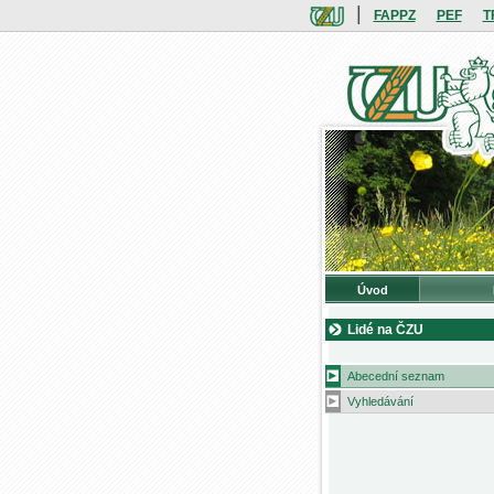
|
FAPPZ
PEF
T
Úvod
Lidé na ČZU
Abecední seznam
Vyhledávání