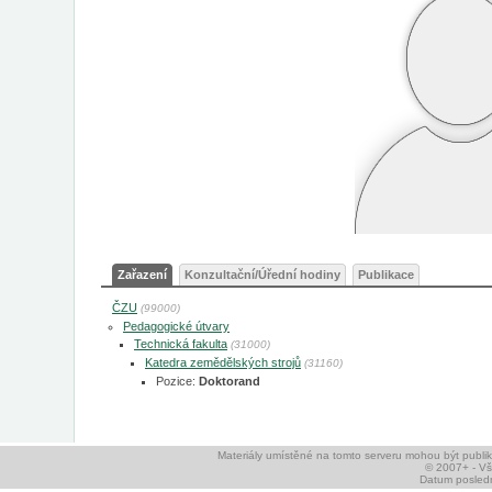
Zařazení
Konzultační/Úřední hodiny
Publikace
ČZU
(99000)
Pedagogické útvary
Technická fakulta
(31000)
Katedra zemědělských strojů
(31160)
Pozice:
Doktorand
Materiály umístěné na tomto serveru mohou být publ
© 2007+ - V
Datum posledn