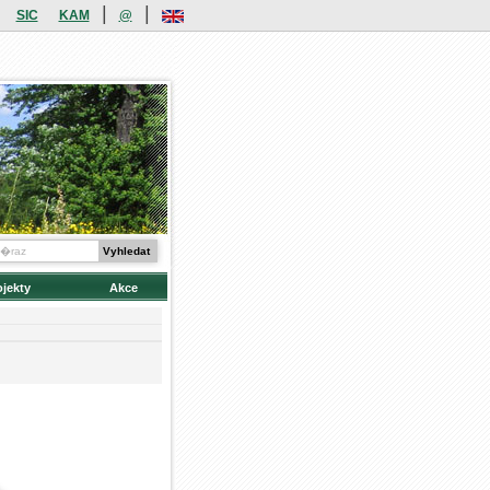
|
|
SIC
KAM
@
ojekty
Akce