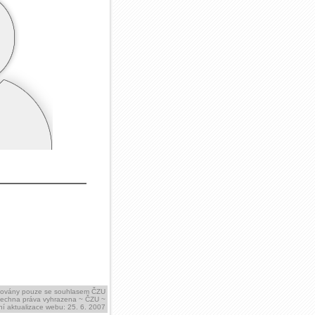
ikovány pouze se souhlasem ČZU
šechna práva vyhrazena ~ ČZU ~
í aktualizace webu: 25. 6. 2007